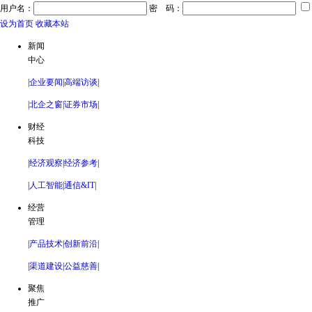
用户名：
密 码：
设为首页
收藏本站
新闻
中心
|
企业要闻
|
高端访谈
|
|
北企之窗
|
证券市场
|
财经
科技
|
经济观察
|
经济参考
|
|
人工智能
|
通信&IT
|
经营
管理
|
产品技术
|
创新前沿
|
|
渠道建设
|
公益慈善
|
聚焦
推广