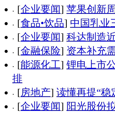
[
企业要闻
]
苹果创新周
[
食品•饮品
]
中国乳业
[
企业要闻
]
科达制造近
[
金融保险
]
资本补充需
[
能源化工
]
锂电上市公
排
[
房地产
]
读懂再提“稳
[
企业要闻
]
阳光股份拟