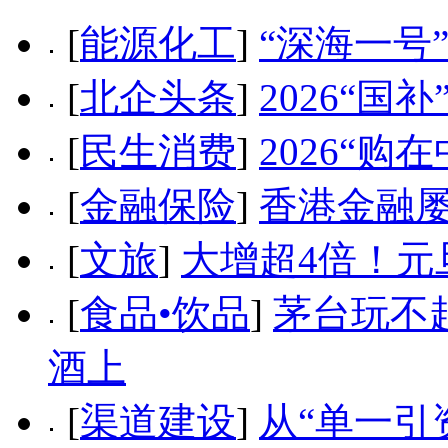
[
能源化工
]
“深海一号
[
北企头条
]
2026“
[
民生消费
]
2026“
[
金融保险
]
香港金融
[
文旅
]
大增超4倍！元
[
食品•饮品
]
茅台玩不
酒上
[
渠道建设
]
从“单一引