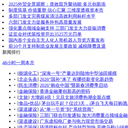
2025外贸全景观察：质效双升聚动能 多元创新添
制度筑基 价值重塑 信心汇聚 三维度透视资本市
多部门发文完善煤炭清洁高效利用标杆水平
六部门发文力促服务外包高质量发展
强化重点领域金融支持 三部门发文大力提振消费
证监会对优策投资开出3525万元罚单
国内首个全自主无人化人形机器人导览方案发布
前10个月支持制造业发展主要政策 减税降费及退
新闻排行
48小时
一周
本月
[
能源化工
]
“深海一号”产量达到陆地中型油田规模
[
北企头条
]
2026“国补”来了 有哪些新变化新趋势
[
民生消费
]
2026“购在中国”暨新春消费季启动
[
金融保险
]
香港金融屡创新高的密码
[
文旅
]
大增超4倍！元旦文旅消费热潮全面点燃
[
食品•饮品
]
茅台玩不起？仅过3天，i茅台飞天每日购酒
[
渠道建设
]
从“单一引资”到“系统营商”
[
金融保险
]
三部门联合印发通知 加大消费重点领域金融
[
渠道建设
]
广东虚拟电厂参与电力现货市场交易
[
生态环保
]
环境指标向好 产业转型加快 安徽马鞍山绿