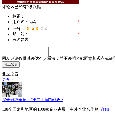
评论区
已经有
0
条跟贴
标题：
用户名：
*
评分：
邮 箱：
*
匿名发表
网友评论仅供其表达个人看法，并不表明本站同意其观点或证
北企之窗
更多>
买全球惠全球，“出口中国”展现中
138个国家和地区的4108家企业参展；中外企业合作签
[详细]