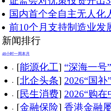
证监会对优策投资开出3
国内首个全自主无人化
前10个月支持制造业发
新闻排行
48小时
一周
本月
[
能源化工
]
“深海一号
[
北企头条
]
2026“
[
民生消费
]
2026“
[
金融保险
]
香港金融