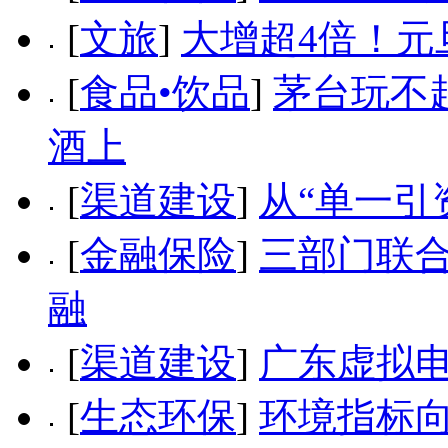
[
文旅
]
大增超4倍！元
[
食品•饮品
]
茅台玩不
酒上
[
渠道建设
]
从“单一引
[
金融保险
]
三部门联合
融
[
渠道建设
]
广东虚拟
[
生态环保
]
环境指标向