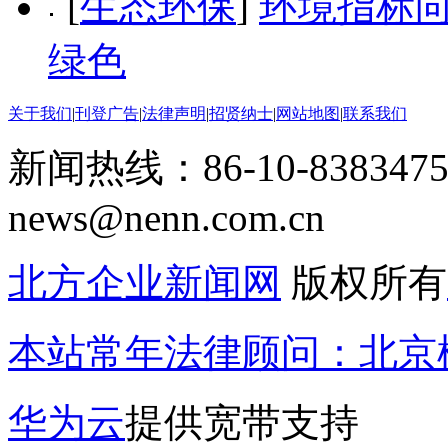
[
生态环保
]
环境指标向
绿色
关于我们
|
刊登广告
|
法律声明
|
招贤纳士
|
网站地图
|
联系我们
新闻热线：86-10-8383475
news@nenn.com.cn
北方企业新闻网
版权所有
本站常年法律顾问：北京楹
华为云
提供宽带支持