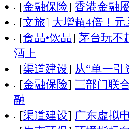
[
金融保险
]
香港金融
[
文旅
]
大增超4倍！元
[
食品•饮品
]
茅台玩不
酒上
[
渠道建设
]
从“单一引
[
金融保险
]
三部门联合
融
[
渠道建设
]
广东虚拟