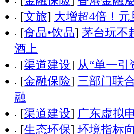
[
金融保险
]
香港金融
[
文旅
]
大增超4倍！元
[
食品•饮品
]
茅台玩不
酒上
[
渠道建设
]
从“单一引
[
金融保险
]
三部门联合
融
[
渠道建设
]
广东虚拟
[
生态环保
]
环境指标向