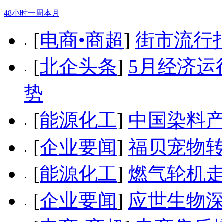
48小时
一周
本月
[
电商•商超
]
街市流行
[
北企头条
]
5月经济运
势
[
能源化工
]
中国染料
[
企业要闻
]
福贝宠物转
[
能源化工
]
燃气轮机走
[
企业要闻
]
应世生物深