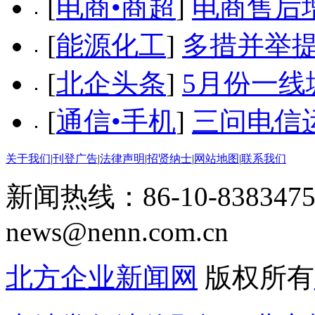
[
电商•商超
]
电商售后
[
能源化工
]
多措并举
[
北企头条
]
5月份一
[
通信•手机
]
三问电信
关于我们
|
刊登广告
|
法律声明
|
招贤纳士
|
网站地图
|
联系我们
新闻热线：86-10-8383475
news@nenn.com.cn
北方企业新闻网
版权所有