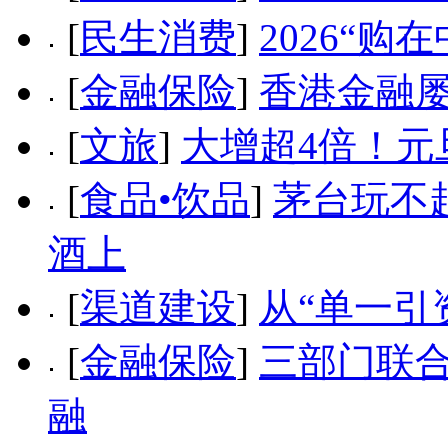
[
民生消费
]
2026“
[
金融保险
]
香港金融
[
文旅
]
大增超4倍！元
[
食品•饮品
]
茅台玩不
酒上
[
渠道建设
]
从“单一引
[
金融保险
]
三部门联合
融