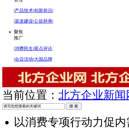
|
产品技术
|
创新前沿
|
|
渠道建设
|
公益慈善
|
聚焦
推广
|
消费民生
|
观点评论
|
会议活动
|
大国品牌
当前位置：
北方企业新闻
以消费专项行动力促内