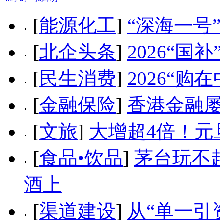
[
能源化工
]
“深海一号
[
北企头条
]
2026“
[
民生消费
]
2026“
[
金融保险
]
香港金融
[
文旅
]
大增超4倍！元
[
食品•饮品
]
茅台玩不
酒上
[
渠道建设
]
从“单一引