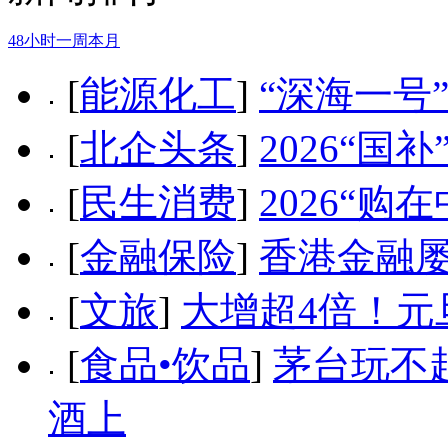
48小时
一周
本月
[
能源化工
]
“深海一号
[
北企头条
]
2026“
[
民生消费
]
2026“
[
金融保险
]
香港金融
[
文旅
]
大增超4倍！元
[
食品•饮品
]
茅台玩不
酒上