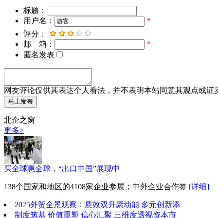
标题：
用户名：
*
评分：
邮 箱：
*
匿名发表
网友评论仅供其表达个人看法，并不表明本站同意其观点或证
北企之窗
更多>
买全球惠全球，“出口中国”展现中
138个国家和地区的4108家企业参展；中外企业合作签
[详细]
2025外贸全景观察：质效双升聚动能 多元创新添
制度筑基 价值重塑 信心汇聚 三维度透视资本市