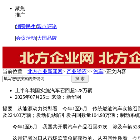
聚焦
推广
|
消费民生
|
观点评论
|
会议活动
|
大国品牌
当前位置：
北方企业新闻网
>
产业经济
>>
汽车
>
正文内容
上半年我国实施汽车召回超528万辆
2025年07月25日
来源：新华网
提要：
从能源动力类型看，今年1至6月，传统燃油汽车实施召回5
及224.03万辆；发动机缺陷引发召回数量104.98万辆；制动系
今年1至6月，我国共开展汽车产品召回87次，涉及车辆528
这是记者24日从市场监管总局获悉的。从召回性质看，今年