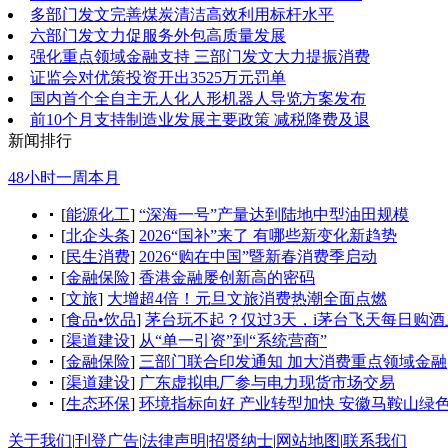
多部门发文完善煤炭清洁高效利用标杆水平
六部门发文力促服务外包高质量发展
强化重点领域金融支持 三部门发文大力提振消费
证监会对优策投资开出3525万元罚单
国内首个全自主无人化人形机器人导览方案发布
前10个月支持制造业发展主要政策 减税降费及退
新闻排行
48小时
一周
本月
[
能源化工
]
“深海一号”产量达到陆地中型油田规模
[
北企头条
]
2026“国补”来了 有哪些新变化新趋势
[
民生消费
]
2026“购在中国”暨新春消费季启动
[
金融保险
]
香港金融屡创新高的密码
[
文旅
]
大增超4倍！元旦文旅消费热潮全面点燃
[
食品•饮品
]
茅台玩不起？仅过3天，i茅台飞天每日购酒
[
渠道建设
]
从“单一引资”到“系统营商”
[
金融保险
]
三部门联合印发通知 加大消费重点领域金融
[
渠道建设
]
广东虚拟电厂参与电力现货市场交易
[
生态环保
]
环境指标向好 产业转型加快 安徽马鞍山绿
关于我们
|
刊登广告
|
法律声明
|
招贤纳士
|
网站地图
|
联系我们