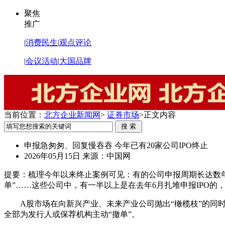
聚焦
推广
|
消费民生
|
观点评论
|
会议活动
|
大国品牌
当前位置：
北方企业新闻网
>
证券市场
>
正文内容
申报急匆匆、回复慢吞吞 今年已有20家公司IPO终止
2026年05月15日
来源：中国网
提要：
梳理今年以来终止案例可见：有的公司申报周期长达数年
单”……这些公司中，有一半以上是在去年6月扎堆申报IPO的
A股市场在向新兴产业、未来产业公司抛出“橄榄枝”的同时
全部为发行人或保荐机构主动“撤单”。