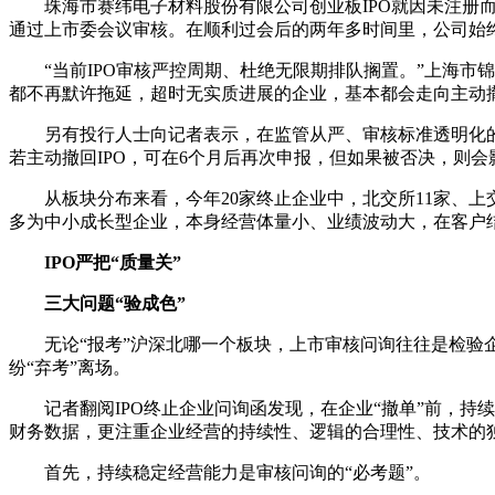
珠海市赛纬电子材料股份有限公司创业板IPO就因未注册而止
通过上市委会议审核。在顺利过会后的两年多时间里，公司始终没
“当前IPO审核严控周期、杜绝无限期排队搁置。”上海
都不再默许拖延，超时无实质进展的企业，基本都会走向主动撤
另有投行人士向记者表示，在监管从严、审核标准透明化的
若主动撤回IPO，可在6个月后再次申报，但如果被否决，则会
从板块分布来看，今年20家终止企业中，北交所11家、上
多为中小成长型企业，本身经营体量小、业绩波动大，在客户结
IPO严把“质量关”
三大问题“验成色”
无论“报考”沪深北哪一个板块，上市审核问询往往是检验
纷“弃考”离场。
记者翻阅IPO终止企业问询函发现，在企业“撤单”前，持
财务数据，更注重企业经营的持续性、逻辑的合理性、技术的独
首先，持续稳定经营能力是审核问询的“必考题”。