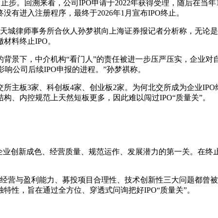
步。回溯来看，公司IPO申请于2022年获得受理，随后在当年11
有进入注册程序，最终于2026年1月宣布IPO终止。
市锦天城律师事务所合伙人孙梦祺向上海证券报记者分析称，无论
材料终止IPO。
背景下，中介机构“看门人”的责任被进一步压严压实，企业对
影响公司后续IPO申报的进程。”孙梦祺称。
交所主板3家、科创板4家、创业板2家。为何北交所成为企业I
构、内控规范上天然短板更多，因此难以闯过IPO“质量关”。
企业创新成色、经营质量、规范运作、发展潜力的第一关。在终止
续经营与盈利能力、募投项目合理性、技术创新性三大问题都曾被
特性，旨在通过全方位、穿透式问询把好IPO“质量关”。