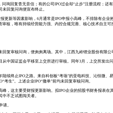
问询回复杳无音信；有的公司IPO过会却“止步”注册流程；还
公司未回复问询便宣布终止。
财报更新等因素影响，6月通常是IPO申报小高峰，不排除有企业
实质审核，唯有持续经营能力强、内控合规完善、核心技术自主可
未回复审核问询，便匆匆离场。其中，江西九岭锂业股份有限公司(
O项目从中国证监会平移至上交所进行审核。同年3月，上交所发出问
于今年陆续终止IPO之路。来自科创板“考场”的亚电科技、沁恒
“考生”。上述企业IPO“撤单”前均未回复审核问询。
小高峰，这主要受财报更新影响。拟IPO企业的招股书财务报表在
，其中不乏试图闯关者。
O申请。