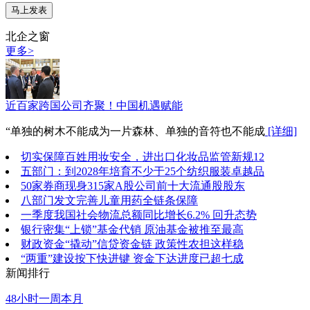
北企之窗
更多>
近百家跨国公司齐聚！中国机遇赋能
“单独的树木不能成为一片森林、单独的音符也不能成
[详细]
切实保障百姓用妆安全，进出口化妆品监管新规12
五部门：到2028年培育不少于25个纺织服装卓越品
50家券商现身315家A股公司前十大流通股股东
八部门发文完善儿童用药全链条保障
一季度我国社会物流总额同比增长6.2% 回升态势
银行密集“上锁”基金代销 原油基金被推至最高
财政资金“撬动”信贷资金链 政策性农担这样稳
“两重”建设按下快进键 资金下达进度已超七成
新闻排行
48小时
一周
本月